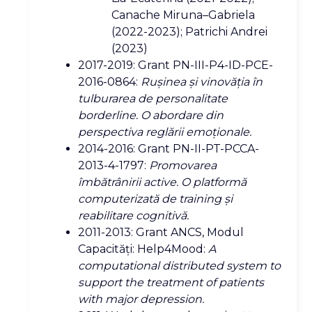
Canache Miruna–Gabriela
(2022-2023); Patrichi Andrei
(2023)
2017-2019: Grant PN-III-P4-ID-PCE-
2016-0864:
Ru
şinea şi vinovăţia în
tulburarea de personalitate
borderline. O abordare din
perspectiva reglării emoţionale.
2014-2016: Grant PN-II-PT-PCCA-
2013-4-1797:
Promovarea
îmbătrânirii active. O platformă
computerizată de training şi
reabilitare cognitivă.
2011-2013: Grant ANCS, Modul
Capacităţi: Help4Mood:
A
computational distributed system to
support the treatment of patients
with major depression.