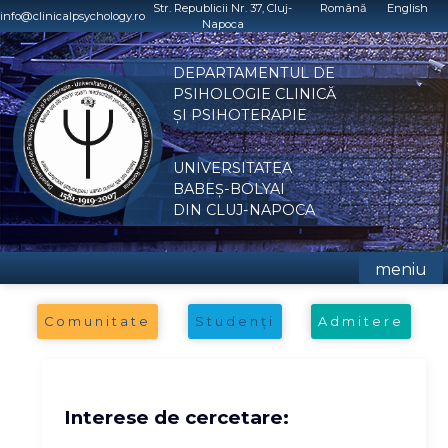
Skip
Str. Republicii Nr. 37, Cluj-
Română
English
info@clinicalpsychology.ro
Napoca
to
content
DEPARTAMENTUL DE
PSIHOLOGIE CLINICĂ
ȘI PSIHOTERAPIE
UNIVERSITATEA
BABEȘ-BOLYAI
DIN CLUJ-NAPOCA
meniu
Comunitate
Studenți
Admitere
Interese de cercetare: