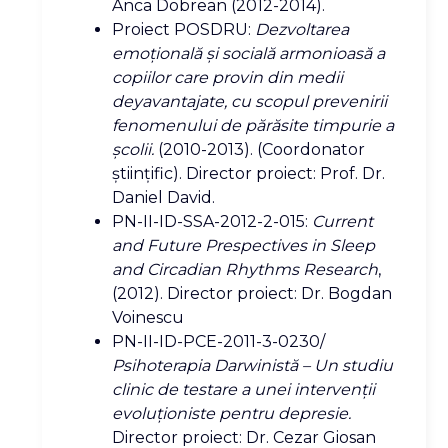
Anca Dobrean (2012-2014).
Proiect POSDRU:
Dezvoltarea
emoţională şi socială armonioasă a
copiilor care provin din medii
deyavantajate, cu scopul prevenirii
fenomenului de părăsite timpurie a
şcolii.
(2010-2013). (Coordonator
ştiinţific). Director proiect: Prof. Dr.
Daniel David.
PN-II-ID-SSA-2012-2-015:
Current
and Future Prespectives in Sleep
and Circadian Rhythms Research
,
(2012). Director proiect: Dr. Bogdan
Voinescu
PN-II-ID-PCE-2011-3-0230/
Psihoterapia Darwinistă – Un studiu
clinic de testare a unei intervenţii
evoluţioniste pentru depresie.
Director proiect: Dr. Cezar Giosan