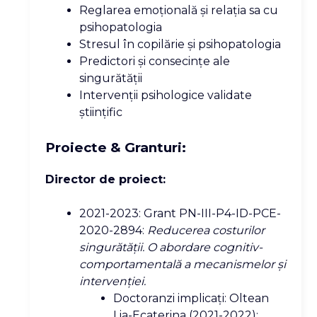
Reglarea emoțională și relația sa cu
psihopatologia
Stresul în copilărie și psihopatologia
Predictori și consecințe ale
singurătății
Intervenții psihologice validate
științific
Proiecte & Granturi:
Director de proiect:
2021-2023: Grant PN-III-P4-ID-PCE-
2020-2894:
Reducerea costurilor
singurătății. O abordare cognitiv-
comportamentală a mecanismelor și
intervenției.
Doctoranzi implicați: Oltean
Lia-Ecaterina (2021-2022);