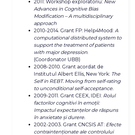
2011: Workshop exploratoriu:
New
Advances in Cognitive Bias
Modification – A multidisciplinary
approach
2010-2014. Grant FP: Help4Mood:
A
computational distributed system to
support the treatment of patients
with major depression
.
(Coordonator UBB)
2008-2010. Grant acordat de
Institutul Albert Ellis, New York:
The
Self in REBT. Moving from self-rating
to unconditional self-acceptance.
2009-2011. Grant CEEX, IDEI:
Rolul
factorilor cognitivi în emoţii:
Impactul expectanţelor de răspuns
în anxietate şi durere.
2002-2003. Grant CNCSIS AT:
Efecte
contraintenţionate ale controlului