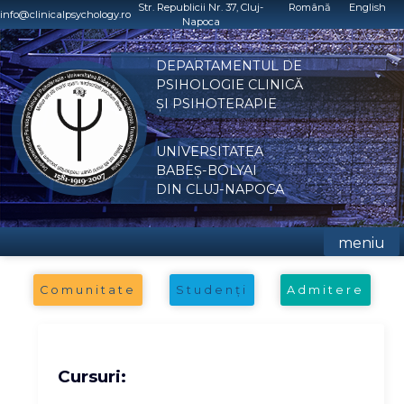
Skip
Str. Republicii Nr. 37, Cluj-
Română
English
info@clinicalpsychology.ro
Napoca
to
content
DEPARTAMENTUL DE
PSIHOLOGIE CLINICĂ
ȘI PSIHOTERAPIE
UNIVERSITATEA
BABEȘ-BOLYAI
DIN CLUJ-NAPOCA
meniu
Comunitate
Studenți
Admitere
Cursuri: