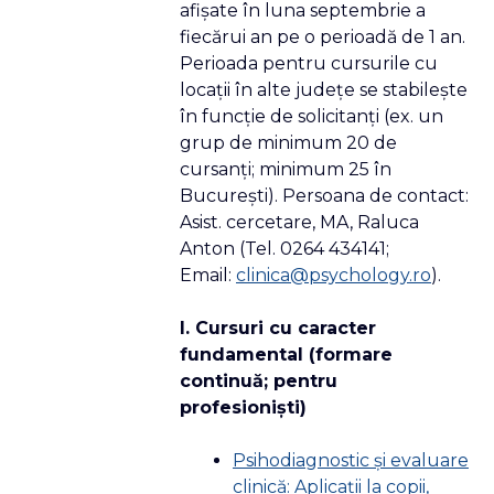
afişate în luna septembrie a
fiecărui an pe o perioadă de 1 an.
Perioada pentru cursurile cu
locaţii în alte judeţe se stabileşte
în funcţie de solicitanţi (ex. un
grup de minimum 20 de
cursanţi; minimum 25 în
Bucureşti). Persoana de contact:
Asist. cercetare, MA, Raluca
Anton (Tel. 0264 434141;
Email:
clinica@psychology.ro
).
I. Cursuri cu caracter
fundamental (formare
continuă; pentru
profesionişti)
Psihodiagnostic şi evaluare
clinică: Aplicaţii la copii,