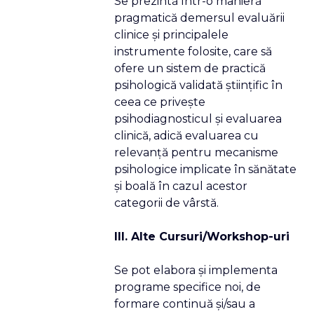
Se prezintă într-o manieră
pragmatică demersul evaluării
clinice şi principalele
instrumente folosite, care să
ofere un sistem de practică
psihologică validată ştiinţific în
ceea ce priveşte
psihodiagnosticul şi evaluarea
clinică, adică evaluarea cu
relevanţă pentru mecanisme
psihologice implicate în sănătate
şi boală în cazul acestor
categorii de vârstă.
III. Alte Cursuri/Workshop-uri
Se pot elabora şi implementa
programe specifice noi, de
formare continuă şi/sau a