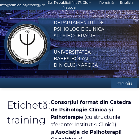
Skip
Str. Republicii Nr. 37, Cluj-
Română
English
info@clinicalpsychology.ro
Napoca
to
content
DEPARTAMENTUL DE
PSIHOLOGIE CLINICĂ
ȘI PSIHOTERAPIE
UNIVERSITATEA
BABEȘ-BOLYAI
DIN CLUJ-NAPOCA
meniu
Etichetă:
Consorţiul format din Catedra
de Psihologie Clinică şi
training
Psihoterap
ie (cu structurile
aferente: Institut şi Clinică)
şi
Asociaţia de Psihoterapii