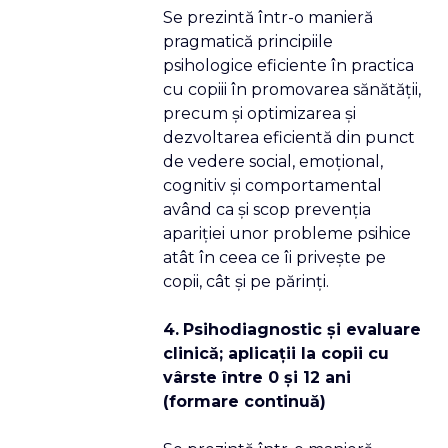
Se prezintă într-o manieră
pragmatică principiile
psihologice eficiente în practica
cu copiii în promovarea sănătăţii,
precum şi optimizarea şi
dezvoltarea eficientă din punct
de vedere social, emoţional,
cognitiv şi comportamental
având ca şi scop prevenţia
apariţiei unor probleme psihice
atât în ceea ce îi priveşte pe
copii, cât şi pe părinţi.
4
.
Psihodiagnostic şi evaluare
clinică; aplicaţii la copii cu
vârste între 0 şi 12 ani
(formare continuă)