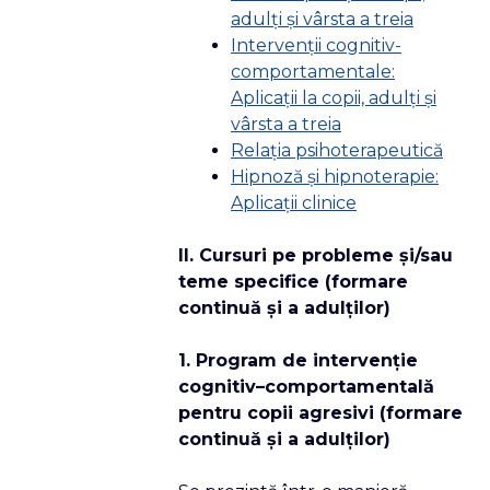
adulţi şi vârsta a treia
Intervenţii cognitiv-
comportamentale:
Aplicaţii la copii, adulţi şi
vârsta a treia
Relaţia psihoterapeutică
Hipnoză şi hipnoterapie:
Aplicaţii clinice
II. Cursuri pe probleme şi/sau
teme specifice (formare
continuă şi a adulţilor)
1. Program de intervenţie
cognitiv–comportamentală
pentru copii agresivi (formare
continuă şi a adulţilor)