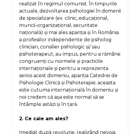
realizat în regimul comunist. În timpurile
actuale, dezvoltarea psihologiei în domenii
de specializare (ex. clinic, educaţional,
muncii-organizaţional, securitate
naţională) şi mai ales apariţia şi în România
a profesiilor independente de psiholog
clinician, consilier psihologic şi/ sau
psihoterapeut, au impus, pentru a rămâne
congruenţi cu normele şi practicile
internaţionale şi pentru a reprezenta
serios acest domeniu, apariţia Catedrei de
Psihologie Clinică şi Psihoterapie; aceasta
este cutuma internaţională în domeniu şi
noi credem că aşa este normal să se
întâmple astăzi şi în ţară.
2. Ce cale am ales?
Imediat după revoluţie, realizând nevoia