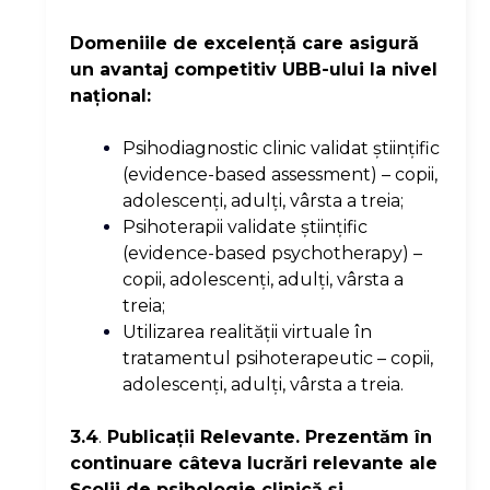
Domeniile de excelenţă care asigură
un avantaj competitiv UBB-ului la nivel
naţional:
Psihodiagnostic clinic validat ştiinţific
(evidence-based assessment) – copii,
adolescenţi, adulţi, vârsta a treia;
Psihoterapii validate ştiinţific
(evidence-based psychotherapy) –
copii, adolescenţi, adulţi, vârsta a
treia;
Utilizarea realităţii virtuale în
tratamentul psihoterapeutic – copii,
adolescenţi, adulţi, vârsta a treia.
3.4
.
Publicaţii Relevante. Prezentăm în
continuare câteva lucrări relevante ale
Şcolii de psihologie clinică şi