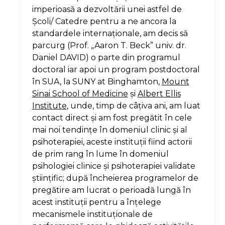
imperioasă a dezvoltării unei astfel de
Şcoli/ Catedre pentru a ne ancora la
standardele internaţionale, am decis să
parcurg (Prof. „Aaron T. Beck” univ. dr.
Daniel DAVID) o parte din programul
doctoral iar apoi un program postdoctoral
în SUA, la SUNY at Binghamton,
Mount
Sinai School of Medicine
şi
Albert Ellis
Institute
, unde, timp de câţiva ani, am luat
contact direct şi am fost pregătit în cele
mai noi tendinţe în domeniul clinic şi al
psihoterapiei, aceste instituţii fiind actorii
de prim rang în lume în domeniul
psihologiei clinice şi psihoterapiei validate
ştiinţific; după încheierea programelor de
pregătire am lucrat o perioadă lungă în
acest instituţii pentru a înţelege
mecanismele instituţionale de