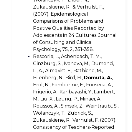
Zukauskiene, R., & Verhulst, F.,
(2007). Epidemiological
Comparisons of Problems and
Positive Qualities Reported by
Adolescents in 24 Cultures. Journal
of Consulting and Clinical
Psychology, 75, 2, 351-358.
Rescorla, L., Achenbach, T. M.,
Ginzburg, S., Ivanova, M., Dumenci,
L., A., Almqvist, F., Bathiche, M.,
Bilenberg, N., Bird, H.,
Domuta, A.
,
Erol, N., Fombonne, E., Fonseca, A.,
Frigerio, A., Kanbayashi, Y., Lambert,
M., Liu, X., Leung, P., Minaei, A.,
Roussos, A., Simsek, Z., Weintraub,, S.,
Wolanczyk, T., Zubrick, S.,
Zukauskiene, R., Verhulst, F. (2007).
Consistency of Teachers-Reported