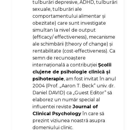
tulburări depresive, ADHD, tulburări
sexuale, tulburări ale
comportamentului alimentar şi
obezitate) care sunt investigate
simultan la nivel de output
(efficacy/ effectiveness), mecanisme
ale schimbării (theory of change) şi
rentabilitate (cost-effectiveness). Ca
semn de recunoaştere
internaţională a contribuţiei
Şcolii
clujene de psihologie clinică şi
psihoterapie
, am fost invitat în anul
2004 (Prof. „Aaron T. Beck” univ. dr.
Daniel DAVID) ca „Guest Editor” să
elaborez un număr special al
influentei reviste
Journal of
Clinical Psychology
în care să
prezint viziunea noastră asupra
domeniului clinic.