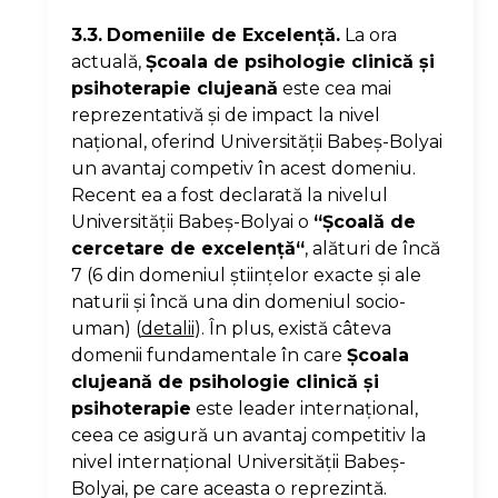
3.3.
Domeniile de Excelenţă.
La ora
actuală,
Şcoala de psihologie clinică şi
psihoterapie clujeană
este cea mai
reprezentativă şi de impact la nivel
naţional, oferind Universităţii Babeş-Bolyai
un avantaj competiv în acest domeniu.
Recent ea a fost declarată la nivelul
Universităţii Babeş-Bolyai o
“Şcoală de
cercetare de excelenţă“
, alături de încă
7 (6 din domeniul ştiinţelor exacte şi ale
naturii şi încă una din domeniul socio-
uman) (
detalii
). În plus, există câteva
domenii fundamentale în care
Şcoala
clujeană de psihologie clinică şi
psihoterapie
este leader internaţional,
ceea ce asigură un avantaj competitiv la
nivel internaţional Universităţii Babeş-
Bolyai, pe care aceasta o reprezintă.