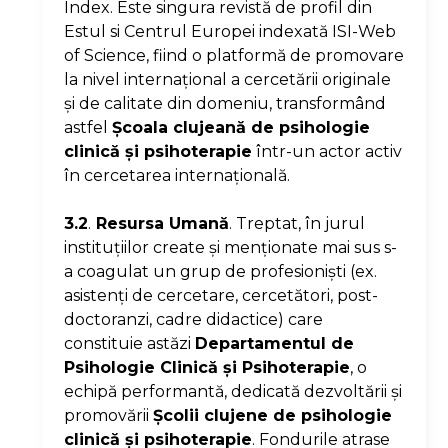
Index. Este singura revistă de profil din
Estul si Centrul Europei indexată ISI-Web
of Science, fiind o platformă de promovare
la nivel internaţional a cercetării originale
şi de calitate din domeniu, transformând
astfel
Şcoala clujeană de psihologie
clinică şi psihoterapie
într-un actor activ
în cercetarea internaţională.
3.2
.
Resursa Umană
. Treptat, în jurul
instituţiilor create şi menţionate mai sus s-
a coagulat un grup de profesionişti (ex.
asistenţi de cercetare, cercetători, post-
doctoranzi, cadre didactice) care
constituie astăzi
Departamentul de
Psihologie Clinică şi Psihoterapie
, o
echipă performantă, dedicată dezvoltării şi
promovării
Şcolii clujene de psihologie
clinică şi psihoterapie
. Fondurile atrase