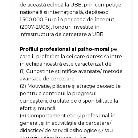
de această echipă la UBB, prin competiţie
naţională şi internaţională, depăşesc
1.500.000 Euro în perioada de început
(2007-2008), fonduri investite în
infrastructura de cercetare a UBB.
Profilul profesional şi psiho-moral
pe
care îl preferăm la cei care doresc să intre
în echipa noastră este caracterizat de:
(1) Cunoştinţe ştiinţifice avansate/ metode
avansate de cercetare;
(2) Motivaţie, plăcere şi atracţie deosebite
pentru a contribui la progresul
cunoaşterii, dublate de disponibilitate la
efort şi muncă;
(3) Comportament etic şi profesional în
general, şi în activităţile de cercetare/
didactice/ de servicii psihologice şi/ sau
administrative în special (ex.