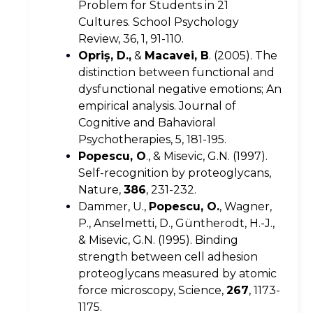
Problem for Students in 21
Cultures. School Psychology
Review, 36, 1, 91-110.
Opriş, D.,
&
Macavei, B
. (2005). The
distinction between functional and
dysfunctional negative emotions; An
empirical analysis. Journal of
Cognitive and Bahavioral
Psychotherapies, 5, 181-195.
Popescu, O
., & Misevic, G.N. (1997).
Self-recognition by proteoglycans,
Nature,
386
, 231-232.
Dammer, U.,
Popescu, O.
, Wagner,
P., Anselmetti, D., Güntherodt, H.-J.,
& Misevic, G.N. (1995). Binding
strength between cell adhesion
proteoglycans measured by atomic
force microscopy, Science,
267
, 1173-
1175.