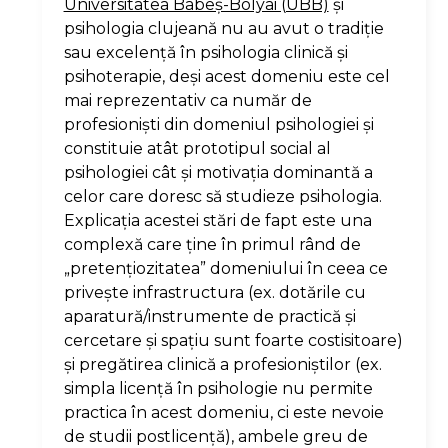
Universitatea Babeş-Bolyai (UBB)
şi
psihologia clujeană nu au avut o tradiţie
sau excelenţă în psihologia clinică şi
psihoterapie, deşi acest domeniu este cel
mai reprezentativ ca număr de
profesionişti din domeniul psihologiei şi
constituie atât prototipul social al
psihologiei cât şi motivaţia dominantă a
celor care doresc să studieze psihologia.
Explicaţia acestei stări de fapt este una
complexă care ţine în primul rând de
„pretenţiozitatea” domeniului în ceea ce
priveşte infrastructura (ex. dotările cu
aparatură/instrumente de practică şi
cercetare şi spaţiu sunt foarte costisitoare)
şi pregătirea clinică a profesioniştilor (ex.
simpla licenţă în psihologie nu permite
practica în acest domeniu, ci este nevoie
de studii postlicenţă), ambele greu de