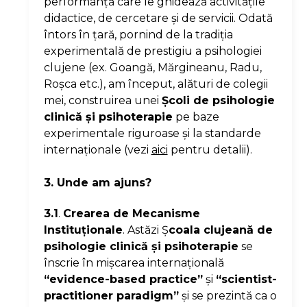
performanţă care le ghidează activităţile
didactice, de cercetare şi de servicii. Odată
întors în ţară, pornind de la tradiţia
experimentală de prestigiu a psihologiei
clujene (ex. Goangă, Mărgineanu, Radu,
Roşca etc.), am început, alături de colegii
mei, construirea unei
Şcoli de psihologie
clinică şi psihoterapie
pe baze
experimentale riguroase şi la standarde
internaţionale (vezi
aici
pentru detalii).
3. Unde am ajuns?
3.1
.
Crearea de Mecanisme
Instituţionale
. Astăzi Ş
coala clujeană de
psihologie clinică şi psihoterapie
se
înscrie în mişcarea internaţională
“evidence-based practice”
şi
“scientist-
practitioner paradigm”
şi se prezintă ca o