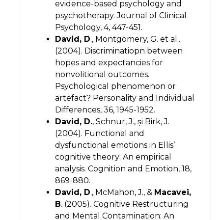
evidence-based psychology and
psychotherapy. Journal of Clinical
Psychology, 4, 447-451.
David, D
., Montgomery, G. et al..
(2004). Discriminatiopn between
hopes and expectancies for
nonvolitional outcomes.
Psychological phenomenon or
artefact? Personality and Individual
Differences, 36, 1945-1952.
David, D.
, Schnur, J., şi Birk, J.
(2004). Functional and
dysfunctional emotions in Ellis’
cognitive theory; An empirical
analysis. Cognition and Emotion, 18,
869-880.
David, D
., McMahon, J., &
Macavei,
B
. (2005). Cognitive Restructuring
and Mental Contamination: An