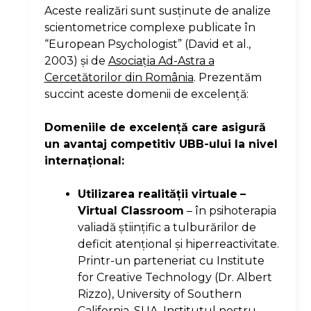
Aceste realizări sunt susţinute de analize
scientometrice complexe publicate în
“European Psychologist” (David et al.,
2003) şi de
Asociaţia Ad-Astra a
Cercetătorilor din România
. Prezentăm
succint aceste domenii de excelenţă:
Domeniile de excelenţă care asigură
un avantaj competitiv UBB-ului la nivel
internaţional:
Utilizarea realităţii virtuale
–
Virtual Classroom
– în psihoterapia
valiadă ştiinţific a tulburărilor de
deficit atenţional şi hiperreactivitate.
Printr-un parteneriat cu Institute
for Creative Technology (Dr. Albert
Rizzo), University of Southern
California, SUA, Institutul nostru