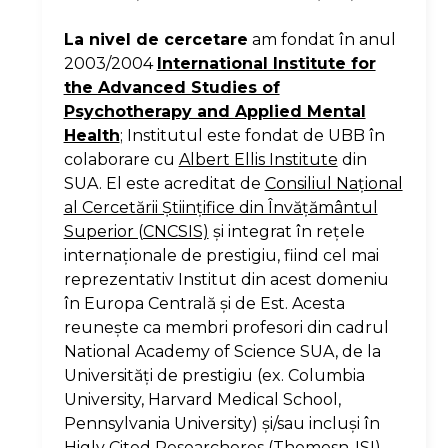
La nivel de cercetare
am fondat în anul
2003/2004
International Institute for
the Advanced Studies of
Psychotherapy and Applied Mental
Health
; Institutul este fondat de UBB în
colaborare cu
Albert Ellis Institute
din
SUA. El este acreditat de
Consiliul Naţional
al Cercetării Ştiinţifice din Învăţământul
Superior (CNCSIS)
şi integrat în reţele
internaţionale de prestigiu, fiind cel mai
reprezentativ Institut din acest domeniu
în Europa Centrală şi de Est. Acesta
reunește ca membri profesori din cadrul
National Academy of Science SUA, de la
Universităţi de prestigiu (ex. Columbia
University, Harvard Medical School,
Pennsylvania University) şi/sau incluşi în
Higly Cited Researcheres (Thomosn-ISI).