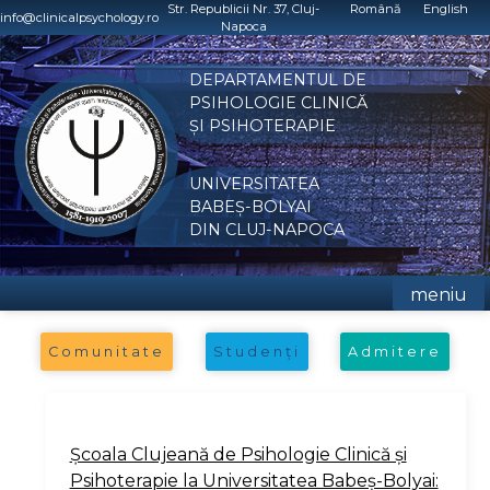
Skip
Str. Republicii Nr. 37, Cluj-
Română
English
info@clinicalpsychology.ro
Napoca
to
content
DEPARTAMENTUL DE
PSIHOLOGIE CLINICĂ
ȘI PSIHOTERAPIE
UNIVERSITATEA
BABEȘ-BOLYAI
DIN CLUJ-NAPOCA
meniu
Comunitate
Studenți
Admitere
Şcoala Clujeană de Psihologie Clinică şi
Psihoterapie la Universitatea Babeş-Bolyai: