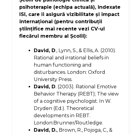
psihoterapie (echipa actuală), indexate
ISI, care îi asigură vizibilitate şi impact
internaţional (pentru contribuţii
ştiinţifice mai recente vezi CV-ul
fiecărui membru al Şcolii):
David, D
., Lynn, S., & Ellis, A. (2010).
Rational and irrational beliefs in
human functioning and
disturbances. London: Oxford
University Press.
David, D
. (2003). Rational Emotive
Behavior Therapy (REBT); The view
of a cognitive psychologist. In W.
Dryden (Ed.). Theoretical
developments in REBT.
London:Brunner/Routledge.
David, D.
, Brown, R., Pojoga, C., &