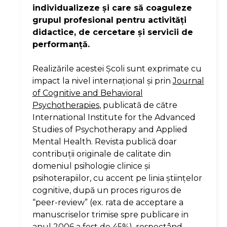
individualizeze şi care să coaguleze
grupul profesional pentru activităţi
didactice, de cercetare şi servicii de
performanţă.
Realizările acestei Şcoli sunt exprimate cu
impact la nivel internaţional şi prin
Journal
of Cognitive and Behavioral
Psychotherapies
, publicată de către
International Institute for the Advanced
Studies of Psychotherapy and Applied
Mental Health. Revista publică doar
contribuţii originale de calitate din
domeniul psihologie clinice şi
psihoterapiilor, cu accent pe linia ştiinţelor
cognitive, după un proces riguros de
“peer-review” (ex. rata de acceptare a
manuscriselor trimise spre publicare in
anul 2006 a fost de 45%), respectând