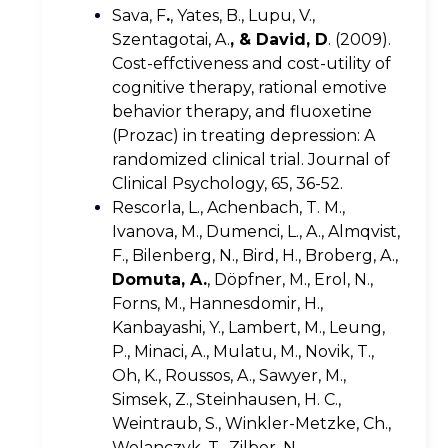
Sava, F
.
, Yates, B., Lupu, V.,
Szentagotai, A.
, & David, D
. (2009).
Cost-effctiveness and cost-utility of
cognitive therapy, rational emotive
behavior therapy, and fluoxetine
(Prozac) in treating depression: A
randomized clinical trial. Journal of
Clinical Psychology, 65, 36-52.
Rescorla, L., Achenbach, T. M.,
Ivanova, M., Dumenci, L., A., Almqvist,
F., Bilenberg, N., Bird, H., Broberg, A.,
Domuta, A.
, Döpfner, M., Erol, N.,
Forns, M., Hannesdomir, H.,
Kanbayashi, Y., Lambert, M., Leung,
P., Minaci, A., Mulatu, M., Novik, T.,
Oh, K., Roussos, A., Sawyer, M.,
Simsek, Z., Steinhausen, H. C.,
Weintraub, S., Winkler-Metzke, Ch.,
Wolanczyk, T., Zilber, N.,