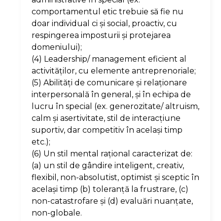
comportamentul etic trebuie să fie nu
doar individual ci şi social, proactiv, cu
respingerea imposturii şi protejarea
domeniului);
(4) Leadership/ management eficient al
activităţilor, cu elemente antreprenoriale;
(5) Abilităţi de comunicare şi relaţionare
interpersonală în general, şi în echipa de
lucru în special (ex. generozitate/ altruism,
calm şi asertivitate, stil de interacţiune
suportiv, dar competitiv în acelaşi timp
etc.);
(6) Un stil mental raţional caracterizat de:
(a) un stil de gândire inteligent, creativ,
flexibil, non-absolutist, optimist şi sceptic în
acelaşi timp (b) toleranţă la frustrare, (c)
non-catastrofare şi (d) evaluări nuanţate,
non-globale.