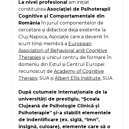
La nivel profesional
am iniţiat
constituirea
Asociaţiei de Psihoterapii
Cognitive şi Comportamentale din
România
în jurul componentelor de
cercetare şi didactice deja existente la
Cluj-Napoca, Asociaţie care a devenit în
scurt timp membră a
European
Association of Behavioral and Cognitive
Therapies
şi unicul centru de formare în
domeniu din Estul şi Centrul Europei
recunoscut de
Academy of Cognitive
Therapy
, SUA şi
Albert Ellis Institute
, SUA .
După cutumele internaţionale de la
universităţi de prestigiu, “Şcoala
Clujeană de Psihologie Clinică şi
Psihoterapie” şi-a stabilit elementele
de indentificare (ex. siglă, “imn”,
insignă, culoare), elemente care să o