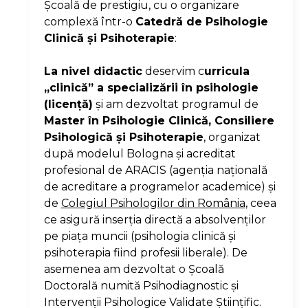
Şcoală de prestigiu, cu o organizare
complexă într-o
Catedră de Psihologie
Clinică şi Psihoterapie
:
La nivel didactic
deservim c
urricula
„clinică” a specializării în psihologie
(licenţă)
şi am dezvoltat programul de
Master în Psihologie Clinică, Consiliere
Psihologică şi Psihoterapie
, organizat
după modelul Bologna şi acreditat
profesional de ARACIS (agenţia naţională
de acreditare a programelor academice) şi
de
Colegiul Psihologilor din România
, ceea
ce asigură inserţia directă a absolvenţilor
pe piaţa muncii (psihologia clinică şi
psihoterapia fiind profesii liberale). De
asemenea am dezvoltat o Şcoală
Doctorală numită Psihodiagnostic şi
Intervenţii Psihologice Validate Ştiinţific.