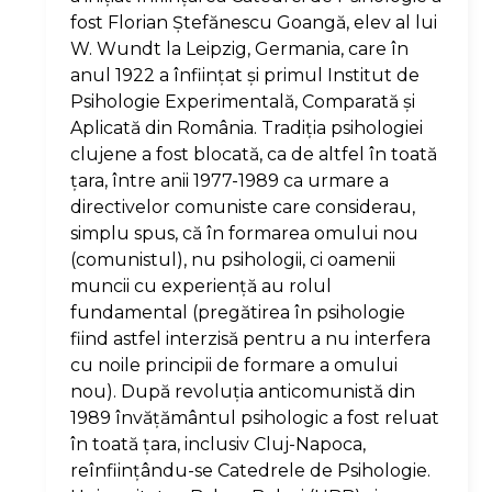
fost Florian Ştefănescu Goangă, elev al lui
W. Wundt la Leipzig, Germania, care în
anul 1922 a înfiinţat şi primul Institut de
Psihologie Experimentală, Comparată şi
Aplicată din România. Tradiţia psihologiei
clujene a fost blocată, ca de altfel în toată
ţara, între anii 1977-1989 ca urmare a
directivelor comuniste care considerau,
simplu spus, că în formarea omului nou
(comunistul), nu psihologii, ci oamenii
muncii cu experienţă au rolul
fundamental (pregătirea în psihologie
fiind astfel interzisă pentru a nu interfera
cu noile principii de formare a omului
nou). După revoluţia anticomunistă din
1989 învăţământul psihologic a fost reluat
în toată ţara, inclusiv Cluj-Napoca,
reînfiinţându-se Catedrele de Psihologie.