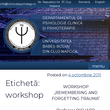
Skip
Str. Republicii Nr. 37, Cluj-
Română
English
info@clinicalpsychology.ro
Napoca
to
content
DEPARTAMENTUL DE
PSIHOLOGIE CLINICĂ
ȘI PSIHOTERAPIE
UNIVERSITATEA
BABEȘ-BOLYAI
DIN CLUJ-NAPOCA
meniu
Posted on
4 octombrie 2011
Etichetă:
WORKSHOP
workshop
„REMEMBERING AND
FORGETTING TRAUMA”