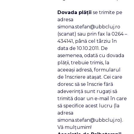
Dovada plăţii
se trimite pe
adresa
simona.stefan@ubbcluj.ro
(scanat) sau prin fax la 0264 –
434141, până cel târziu în
data de 10.10.2011. De
asemenea, odată cu dovada
plăţii, trebuie trimis, la
aceeaşi adresă, formularul
de înscriere ataşat. Cei care
doresc să se înscrie fără
adeverinţă sunt rugaţi să
trimită doar un e-mail în care
să specifice acest lucru (la
adresa
simona.stefan@ubbcluj.ro).
Vă mulţumim!