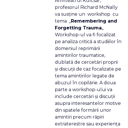
Amfiteatrul Kulcsar,
profesorul Richard McNally
va susţine un workshop cu
tema „
Remembering and
Forgetting Trauma
„.
Workshop-ul va fi focalizat
pe analiza critică a studiilor în
domeniul reprimării
amintirilor traumatice,
dublată de cercetări proprii
şi discuţii de caz focalizate pe
tema amintirilor legate de
abuzul în copilărie. A doua
parte a workshop-ului va
include cercetări şi discuţii
asupra interesantelor motive
din spatele formării unor
amintiri precum răpiri
extraterestre sau experienţa