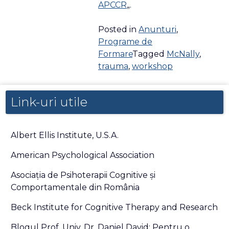
APCCR
„.
Posted in
Anunturi
,
Programe de
Formare
Tagged
McNally
,
trauma
,
workshop
Link-uri utile
Albert Ellis Institute, U.S.A.
American Psychological Association
Asociaţia de Psihoterapii Cognitive şi
Comportamentale din România
Beck Institute for Cognitive Therapy and Research
Blogul Prof. Univ. Dr. Daniel David: Pentru o