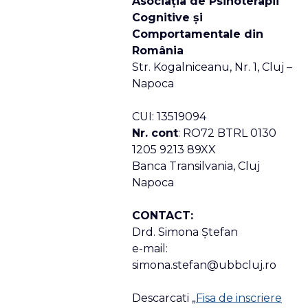
Asociaţia de Psihoterapii
Cognitive şi
Comportamentale din
România
Str. Kogalniceanu, Nr. 1, Cluj –
Napoca
CUI: 13519094
Nr. cont
: RO72 BTRL 0130
1205 9213 89XX
Banca Transilvania, Cluj
Napoca
CONTACT:
Drd. Simona Ştefan
e-mail:
simona.stefan@ubbcluj.ro
Descarcati „
Fisa de inscriere