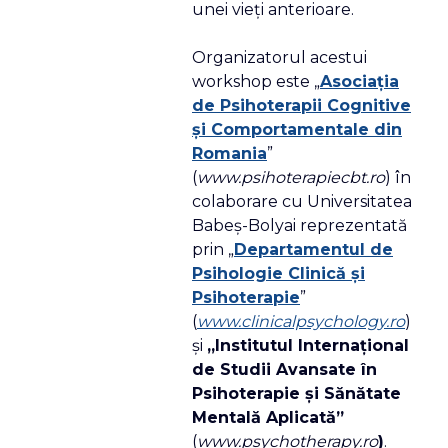
unei vieţi anterioare.
Organizatorul acestui
workshop este „
Asociaţia
de Psihoterapii Cognitive
şi Comportamentale din
Romania
”
(
www.psihoterapiecbt.ro
) în
colaborare cu Universitatea
Babeş-Bolyai reprezentată
prin „
Departamentul de
Psihologie Clinică şi
Psihoterapie
”
(
www.clinicalpsychology.ro
)
şi
„Institutul Internaţional
de Studii Avansate în
Psihoterapie şi Sănătate
Mentală Aplicată”
(
www.psychotherapy.ro
)
.