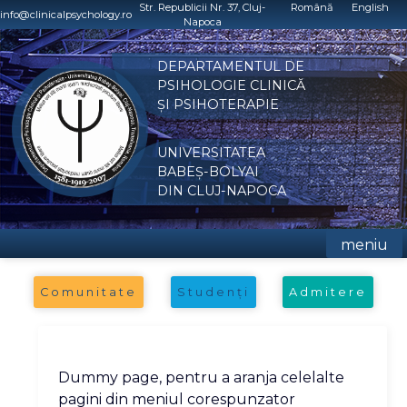
Skip
Str. Republicii Nr. 37, Cluj-
Română
English
info@clinicalpsychology.ro
Napoca
to
content
DEPARTAMENTUL DE
PSIHOLOGIE CLINICĂ
ȘI PSIHOTERAPIE
UNIVERSITATEA
BABEȘ-BOLYAI
DIN CLUJ-NAPOCA
meniu
Comunitate
Studenți
Admitere
Dummy page, pentru a aranja celelalte
pagini din meniul corespunzator