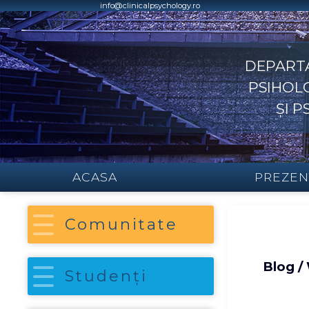
Skip
info@clinicalpsychology.ro
to
content
DEPART
PSIHOLO
ȘI 
ACASA
PREZEN
Comunitate
Blog /
Studenți