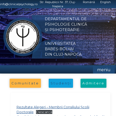
Skip
Str. Republicii Nr. 37, Cluj-
Română
English
info@clinicalpsychology.ro
Napoca
to
content
DEPARTAMENTUL DE
PSIHOLOGIE CLINICĂ
ȘI PSIHOTERAPIE
UNIVERSITATEA
BABEȘ-BOLYAI
DIN CLUJ-NAPOCA
meniu
Comunitate
Studenți
Admitere
Rezultate Alegeri – Membrii Consiliului Școlii
Doctorale
Descarcă