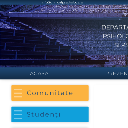
Skip
info@clinicalpsychology.ro
to
content
DEPART
PSIHOLO
ȘI 
ACASA
PREZEN
Comunitate
Studenți