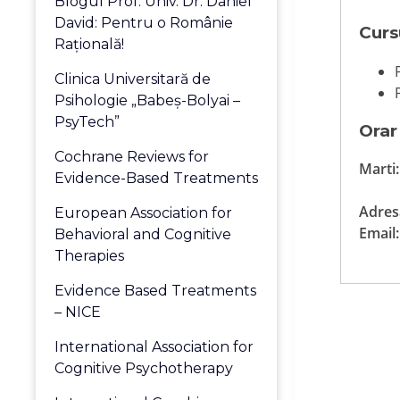
Blogul Prof. Univ. Dr. Daniel
David: Pentru o Românie
Curs
Raţională!
Clinica Universitară de
Psihologie „Babeş-Bolyai –
PsyTech”
Orar
Cochrane Reviews for
Marti:
Evidence-Based Treatments
Adres
European Association for
Email:
Behavioral and Cognitive
Therapies
Evidence Based Treatments
– NICE
International Association for
Cognitive Psychotherapy