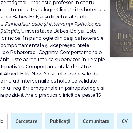
zentágotai-Tătar este profesor în cadrul
entului de Psihologie Clinică și Psihoterapie,
tatea Babeș-Bolyai și director al Școlii
le
Psihodiagnostic și Intervenții Psihologice
Științific
, Universitatea Babeș-Bolyai. Este
principal în psihologie clinică și psihoterapie
-comportamentală și vicepreședintele
ei de Psihoterapii Cognitiv-Comportamenale
nia. Este acreditată ca supervizor în Terapie
l Emotivă și Comportamentală de către
ul Albert Ellis, New York. Interesele sale de
e includ intervențiile psihologice validate
c, rolul reglării emoționale în psihopatologie și
a pozitivă. Are o practică clinică de peste 15
ic
Cercetare
Publicații
Comunitate
CV