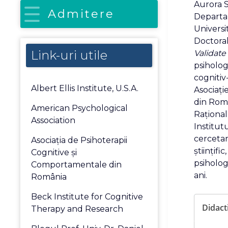
Aurora S
Admitere
Departam
Universi
Doctora
Link-uri utile
Validate 
psiholog 
cognitiv
Albert Ellis Institute, U.S.A.
Asociați
din Româ
American Psychological
Raționa
Association
Institut
cercetar
Asociaţia de Psihoterapii
științifi
Cognitive şi
psihologi
Comportamentale din
ani.
România
Beck Institute for Cognitive
Didact
Therapy and Research