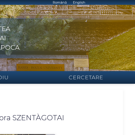
Română
English
TEA
AI
APOCA
DIU
CERCETARE
urora SZENTÀGOTAI